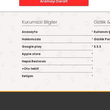
Aramayı Daralt
Kurumsal Bilgiler
Gizlilik
Anasayfa
Kullanım Ş
Hakkımızda
Gizlilik Pol
Google play
S.S.S
Apple store
Hepsi Restoran
+Oto teklif
İletişim