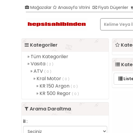
Mağazalar
Anasayfa Vitrini
Fiyatı Düşenler
Kategoriler
Kateg
» Tüm Kategoriler
» Vasıta
Kateg
( 2 )
» ATV
( 0 )
» Kral Motor
List
( 0 )
» KR 150 Argon
( 0 )
» KR 500 Regor
( 0 )
Arama Daraltma
İl :